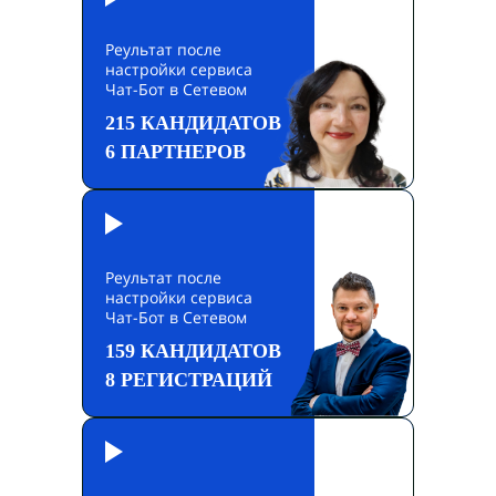
Реультат после
настройки сервиса
Чат-Бот в Сетевом
215 КАНДИДАТОВ
6 ПАРТНЕРОВ
Реультат после
настройки сервиса
Чат-Бот в Сетевом
159 КАНДИДАТОВ
8 РЕГИСТРАЦИЙ