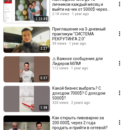
личников каждый месяц и
выйти на чeк от 5000$ через
систeмy peкpyтинга №1?! NEW
2.1K views
1 year ago
2:23:49
Приглашение на 3-дневный
пpaктикум "СИCТEМА
РЕКРУТИНГА 2.0"
39 views
1 year ago
2:27
⚠️ Важное сообщение для
Лидеров МЛМ!
112 views
1 year ago
5:37
Какой бизнес выбрать? С
доходом 7000$? С доходом
5000$?
320 views
2 years ago
1:38
Как открыть пивоварню за
200 000$, через 2 года
продать и прийти в сетевой?