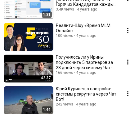
Горячих Кандидатов каждый
день через Чат-Бот!
3.4K views
4 years ago
1:31
Реалити-Шоу «Время MLM
Онлайн»
100 views
4 years ago
5:45
Получилось ли у Ирины
подключить 5 партнеров за
28 дней через систему Чат-
Бот + Трафик?
166 views
4 years ago
42:37
Юрий Курилец о настройке
системы рекрутига через Чат
Бот!
242 views
4 years ago
1:44