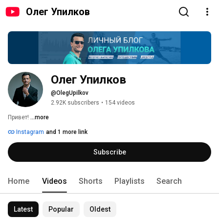
Олег Упилков
Олег Упилков
@OlegUpilkov
2.92K subscribers
•
154 videos
Привет! 
...more
Instagram
and 1 more link
Subscribe
Home
Videos
Shorts
Playlists
Search
Latest
Popular
Oldest