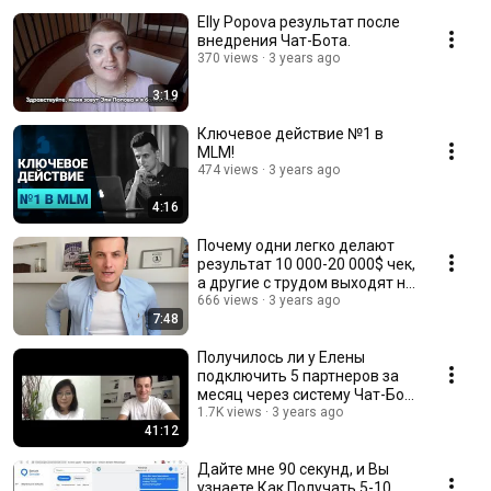
Elly Popova результат после
внедрения Чат-Бота.
370 views
3 years ago
3:19
Ключевое действие №1 в
MLM!
474 views
3 years ago
4:16
Почему одни легко делают
результат 10 000-20 000$ чек,
а другие с трудом выходят на
500-1000$
666 views
3 years ago
7:48
Получилось ли у Елены
подключить 5 партнеров за
месяц через систему Чат-Бот
+ Трафик?
1.7K views
3 years ago
41:12
Дайте мне 90 секунд, и Вы
узнаете Как Получать 5-10