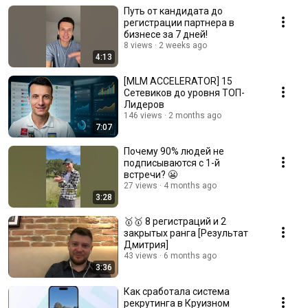
Путь от кандидата до
регистрации партнера в
бизнесе за 7 дней!
8 views
2 weeks ago
4:13
[MLM ACCELERATOR] 15
Сетевиков до уровня ТОП-
Лидеров
146 views
2 months ago
7:07
Почему 90% людей не
подписываются с 1-й
встречи? 😬
27 views
4 months ago
3:28
🥇🥇 8 регистраций и 2
закрытых ранга [Результат
Дмитрия]
43 views
6 months ago
3:36
Как сработала система
рекрутинга в Круизном