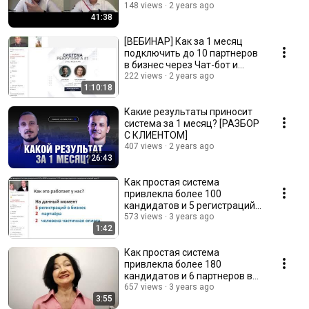
148 views
2 years ago
41:38
[ВЕБИНАР] Как за 1 месяц
подключить до 10 партнеров
в бизнес через Чат-бот и
рекламу?
222 views
2 years ago
1:10:18
Какие результаты приносит
система за 1 месяц? [РАЗБОР
С КЛИЕНТОМ]
407 views
2 years ago
26:43
Как простая система
привлекла более 100
кандидатов и 5 регистраций
в первую линию за 3 недели…
573 views
3 years ago
1:42
Как простая система
привлекла более 180
кандидатов и 6 партнеров в
первую линию за 30 дней…
657 views
3 years ago
3:55