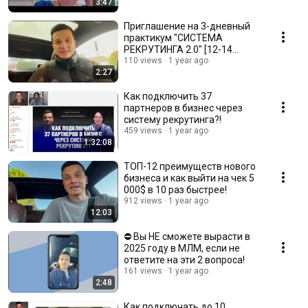
3:47
Приглашение на 3-дневный
пpaктикум "СИCТEМА
РЕКРУТИНГА 2.0" [12-14
Марта]
110 views
1 year ago
2:27
Как подключить 37
пapтнеров в бизнec через
систeмy peкрутинга?!
459 views
1 year ago
1:32:08
ТОП-12 преимуществ нового
бизнеса и как выйти на чек 5
000$ в 10 раз быстрее!
912 views
1 year ago
12:03
⛔ Вы НЕ сможете вырасти в
2025 году в МЛМ, если не
ответите на эти 2 вопроса!
161 views
1 year ago
2:48
Как подключать до 10