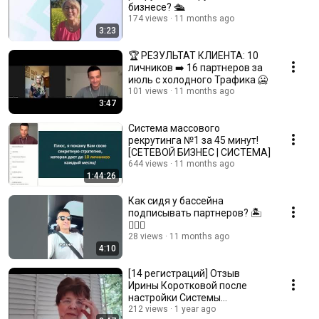
бизнесе? 🛳️
174 views
11 months ago
3:23
🏆 РЕЗУЛЬТАТ КЛИЕНТА: 10
личников ➡️ 16 партнеров за
июль с холодного Трафика 🥶
101 views
11 months ago
3:47
Система маccовoго
рекрутинга №1 за 45 минут!
[СЕТЕВОЙ БИЗНЕС | СИСТЕМА]
644 views
11 months ago
1:44:26
Как сидя у бассейна
подписывать партнеров? 🏝️
🤷🏻‍♂️
28 views
11 months ago
4:10
[14 регистраций] Отзыв
Ирины Коротковой после
настройки Системы
Рекрутинга!
212 views
1 year ago