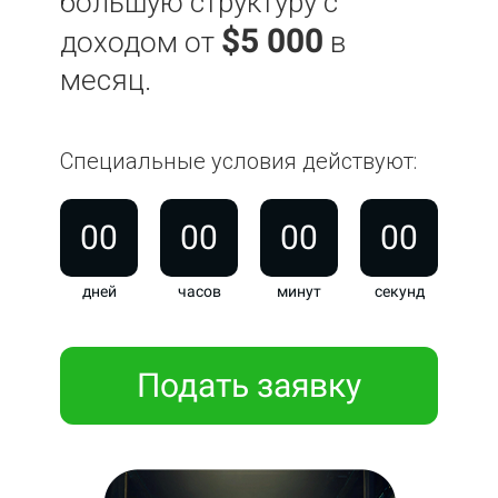
большую структуру с
$5 000
доходом
от
в
месяц.
Специальные условия действуют:
00
00
00
00
дней
часов
минут
секунд
Подать заявку