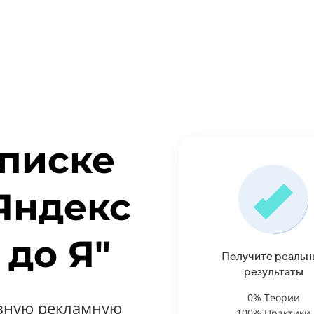
дписке
Яндекс
 до Я"
Получите реальн
результаты
0% Теории
ивную рекламную
100% Практики