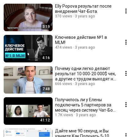
Elly Popova результат после
внедрения Чат-Бота.
370 views
3 years ago
3:19
Ключевое действие №1 в
MLM!
474 views
3 years ago
4:16
Почему одни легко делают
результат 10 000-20 000$ чек,
а другие с трудом выходят на
500-1000$
666 views
3 years ago
7:48
Получилось ли у Елены
подключить 5 партнеров за
месяц через систему Чат-Бот
+ Трафик?
1.7K views
3 years ago
41:12
Дайте мне 90 секунд, и Вы
узнаете Как Получать 5-10