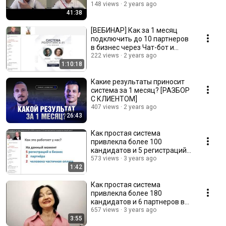
148 views
2 years ago
41:38
[ВЕБИНАР] Как за 1 месяц
подключить до 10 партнеров
в бизнес через Чат-бот и
рекламу?
222 views
2 years ago
1:10:18
Какие результаты приносит
система за 1 месяц? [РАЗБОР
С КЛИЕНТОМ]
407 views
2 years ago
26:43
Как простая система
привлекла более 100
кандидатов и 5 регистраций
в первую линию за 3 недели…
573 views
3 years ago
1:42
Как простая система
привлекла более 180
кандидатов и 6 партнеров в
первую линию за 30 дней…
657 views
3 years ago
3:55