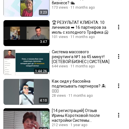
бизнесе? 🛳️
173 views
11 months ago
3:23
🏆 РЕЗУЛЬТАТ КЛИЕНТА: 10
личников ➡️ 16 партнеров за
июль с холодного Трафика 🥶
101 views
11 months ago
3:47
Система маccовoго
рекрутинга №1 за 45 минут!
[СЕТЕВОЙ БИЗНЕС | СИСТЕМА]
644 views
11 months ago
1:44:26
Как сидя у бассейна
подписывать партнеров? 🏝️
🤷🏻‍♂️
28 views
11 months ago
4:10
[14 регистраций] Отзыв
Ирины Коротковой после
настройки Системы
Рекрутинга!
212 views
1 year ago