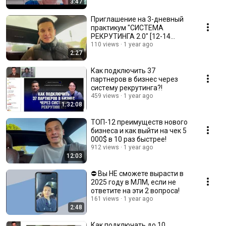
3:47
Приглашение на 3-дневный
пpaктикум "СИCТEМА
РЕКРУТИНГА 2.0" [12-14
Марта]
110 views
1 year ago
2:27
Как подключить 37
пapтнеров в бизнec через
систeмy peкрутинга?!
459 views
1 year ago
1:32:08
ТОП-12 преимуществ нового
бизнеса и как выйти на чек 5
000$ в 10 раз быстрее!
912 views
1 year ago
12:03
⛔ Вы НЕ сможете вырасти в
2025 году в МЛМ, если не
ответите на эти 2 вопроса!
161 views
1 year ago
2:48
Как подключать до 10