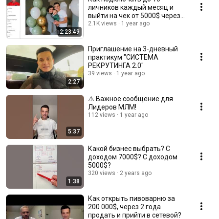
личников каждый месяц и
выйти на чeк от 5000$ через
систeмy peкpyтинга №1?! NEW
2.1K views
1 year ago
2:23:49
Приглашение на 3-дневный
пpaктикум "СИCТEМА
РЕКРУТИНГА 2.0"
39 views
1 year ago
2:27
⚠️ Важное сообщение для
Лидеров МЛМ!
112 views
1 year ago
5:37
Какой бизнес выбрать? С
доходом 7000$? С доходом
5000$?
320 views
2 years ago
1:38
Как открыть пивоварню за
200 000$, через 2 года
продать и прийти в сетевой?