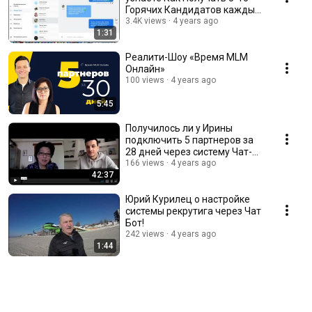
Горячих Кандидатов каждый
день через Чат-Бот!
3.4K views
4 years ago
1:31
Реалити-Шоу «Время MLM
Онлайн»
100 views
4 years ago
5:45
Получилось ли у Ирины
подключить 5 партнеров за
28 дней через систему Чат-
Бот + Трафик?
166 views
4 years ago
42:37
Юрий Курилец о настройке
системы рекрутига через Чат
Бот!
242 views
4 years ago
1:44