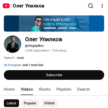
Олег Упилков
Олег Упилков
@OlegUpilkov
2.92K subscribers
•
154 videos
Привет! 
...more
Instagram
and 1 more link
Subscribe
Home
Videos
Shorts
Playlists
Search
Latest
Popular
Oldest