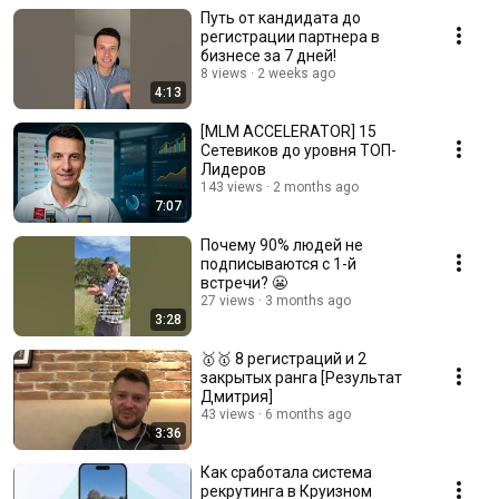
Путь от кандидата до
регистрации партнера в
бизнесе за 7 дней!
8 views
2 weeks ago
4:13
[MLM ACCELERATOR] 15
Сетевиков до уровня ТОП-
Лидеров
143 views
2 months ago
7:07
Почему 90% людей не
подписываются с 1-й
встречи? 😬
27 views
3 months ago
3:28
🥇🥇 8 регистраций и 2
закрытых ранга [Результат
Дмитрия]
43 views
6 months ago
3:36
Как сработала система
рекрутинга в Круизном