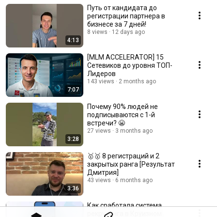
Путь от кандидата до
регистрации партнера в
бизнесе за 7 дней!
8 views
12 days ago
4:13
[MLM ACCELERATOR] 15
Сетевиков до уровня ТОП-
Лидеров
143 views
2 months ago
7:07
Почему 90% людей не
подписываются с 1-й
встречи? 😬
27 views
3 months ago
3:28
🥇🥇 8 регистраций и 2
закрытых ранга [Результат
Дмитрия]
43 views
6 months ago
3:36
Как сработала система
рекрутинга в Круизном