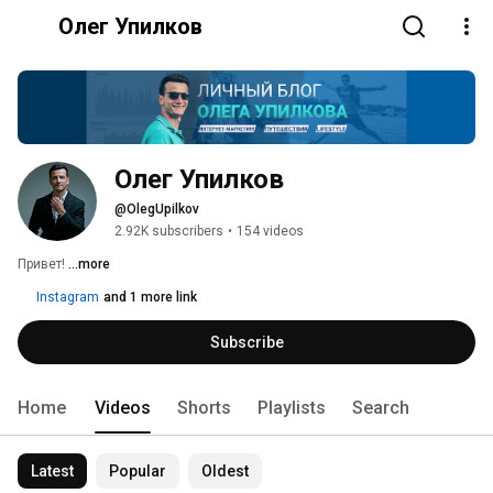
Олег Упилков
Олег Упилков
@OlegUpilkov
2.92K subscribers
•
154 videos
Привет! 
...more
Instagram
and 1 more link
Subscribe
Home
Videos
Shorts
Playlists
Search
Latest
Popular
Oldest